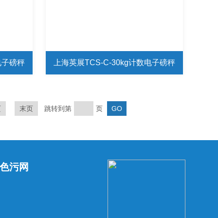
数电子磅秤
上海英展TCS-C-30kg计数电子磅秤
页
末页
跳转到第
页
色污网