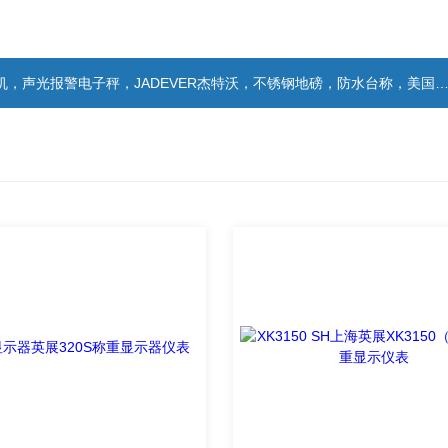
警电子秤，JADEVER杰特沃，不锈钢地磅，防水台称，美国双杰天平，报警电子称