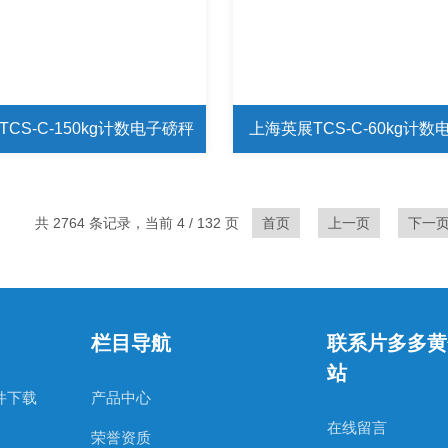
CS-C-150kg计数电子磅秤
上海英展TCS-C-60kg计
共 2764 条记录，当前 4 / 132 页
首页
上一页
下一
栏目导航
联系片多多黄
站
件下载
产品中心
在线留言
荣誉资质