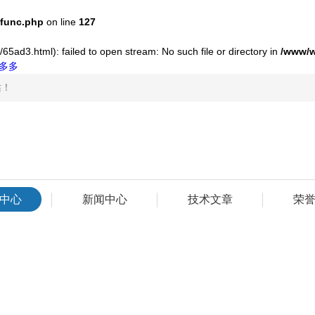
func.php
on line
127
65ad3.html): failed to open stream: No such file or directory in
/www/w
多多
站！
中心
新闻中心
技术文章
荣