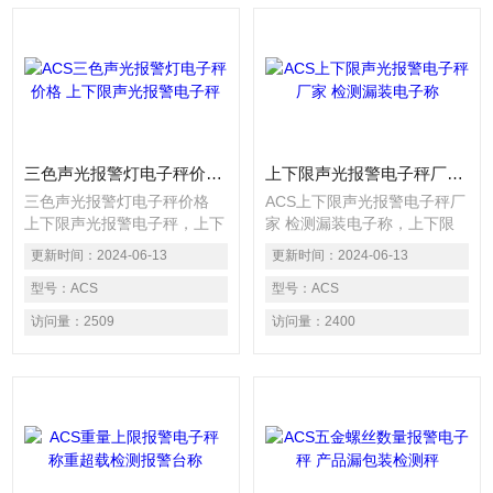
三色声光报警灯电子秤价格 上下限声光报警电子秤
上下限声光报警电子秤厂家 检测漏装电子称
三色声光报警灯电子秤价格
ACS上下限声光报警电子秤厂
上下限声光报警电子秤，上下
家 检测漏装电子称，上下限
限报警电子秤主要用于各种自
报警电子秤主要用于各种自动
更新时间：
2024-06-13
更新时间：
2024-06-13
动化包装流水线上自动重量检
化包装流水线上自动重量检
测、上下限判别或重量分级选
型号：
ACS
测、上下限判别或重量分级选
型号：
ACS
择，广泛应用于制药、食品、
择，广泛应用于制药、食品、
访问量：
2509
访问量：
2400
保健品、日化、电池、轻工等
保健品、日化、电池、轻工等
行业的在线高速包装检重应
行业的在线高速包装检重应
用。电子称以高速度之动态重
用。电子称以高速度之动态重
量读取方式检出生产线上的产
量读取方式检出生产线上的产
品之重量，可以精确的检测出
品之重量，可以精确的检测出
连续生产线中重量不合格的产
连续生产线中重量不合格的产
品，产品重量超出上限设定值
品，产品重量超出上限设定值
时声光报警，低于下限重
时声光报警，低于下限重