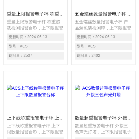
重量上限报警电子秤 称重超载检测报警台称
五金螺丝数量报警电子秤 产品漏包装检测秤
重量上限报警电子秤 称重超
五金螺丝数量报警电子秤 产
载检测报警台称，上下限报警
品漏包装检测秤，上下限报警
电子秤主要用于各种自动化包
电子秤主要用于各种自动化包
更新时间：
2024-06-13
更新时间：
2024-06-13
装流水线上自动重量检测、上
装流水线上自动重量检测、上
下限判别或重量分级选择，广
型号：
ACS
下限判别或重量分级选择，广
型号：
ACS
泛应用于制药、食品、保健
泛应用于制药、食品、保健
访问量：
2537
访问量：
2402
品、日化、电池、轻工等行业
品、日化、电池、轻工等行业
的在线高速包装检重应用。电
的在线高速包装检重应用。电
子称以高速度之动态重量读取
子称以高速度之动态重量读取
方式检出生产线上的产品之重
方式检出生产线上的产品之重
量，可以精确的检测出连续生
量，可以精确的检测出连续生
产线中重量不合格的产品，产
产线中重量不合格的产品，产
品重量超出上限设定值时声光
品重量超出上限设定值时声光
报警，低于下限重
报警，低于下限重
上下线称重报警电子秤 上下限数量报警台称
数量超重报警电子秤 外接三色声光灯塔
上下线称重报警电子秤 上下
数量超重报警电子秤 外接三
限数量报警台称，上下限报警
色声光灯塔，上下限报警电子
电子秤主要用于各种自动化包
秤主要用于各种自动化包装流