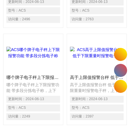
更新时间：
2024-06-13
更新时间：
2024-06-13
装流水线上自动重量检测、上
水线上自动重量检测、上下限
下限判别或重量分级选择，广
型号：
ACS
判别或重量分级选择，广泛应
型号：
ACS
泛应用于制药、食品、保健
用于制药、食品、保健品、日
访问量：
2496
访问量：
2763
品、日化、电池、轻工等行业
化、电池、轻工等行业的在线
的在线高速包装检重应用。电
高速包装检重应用。电子称以
子称以高速度之动态重量读取
高速度之动态重量读取方式检
方式检出生产线上的产品之重
出生产线上的产品之重量，可
量，可以精确的检测出连续生
以精确的检测出连续生产线中
产线中重量不合格的产品，产
重量不合格的产品，产品重量
品重量超出上限设定值时声光
超出上限设定值时声光报警，
报警，低于下限重
低于下限重
哪个牌子电子秤上下限报警功能 带多段分拣电子称
高于上限值报警台秤 低于下限重量时报警电子秤
哪个牌子电子秤上下限报警功
高于上限值报警台秤 低于下
能 带多段分拣电子称，上下
限重量时报警电子秤，上下限
限报警电子秤主要用于各种自
报警电子秤主要用于各种自动
更新时间：
2024-06-13
更新时间：
2024-06-13
动化包装流水线上自动重量检
化包装流水线上自动重量检
测、上下限判别或重量分级选
型号：
ACS
测、上下限判别或重量分级选
型号：
ACS
择，广泛应用于制药、食品、
择，广泛应用于制药、食品、
访问量：
2249
访问量：
2397
保健品、日化、电池、轻工等
保健品、日化、电池、轻工等
行业的在线高速包装检重应
行业的在线高速包装检重应