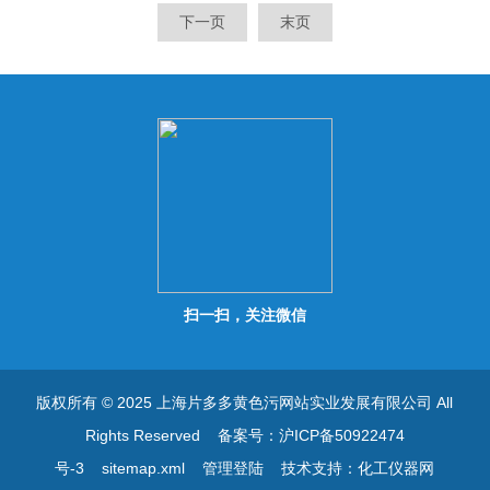
用。电子称以高速度之动态重
用。电子称以高速度之动态重
下一页
末页
量读取方式检出生产线上的产
量读取方式检出生产线上的产
品之重量，可以精确的检测出
品之重量，可以精确的检测出
连续生产线中重量不合格的产
连续生产线中重量不合格的产
品，产品重量超出上限设定值
品，产品重量超出上限设定值
时声光报警，低于下限重
时声光报警，低于下限重
扫一扫，关注微信
版权所有 © 2025 上海片多多黄色污网站实业发展有限公司 All
Rights Reserved
备案号：沪ICP备50922474
号-3
sitemap.xml
管理登陆
技术支持：
化工仪器网