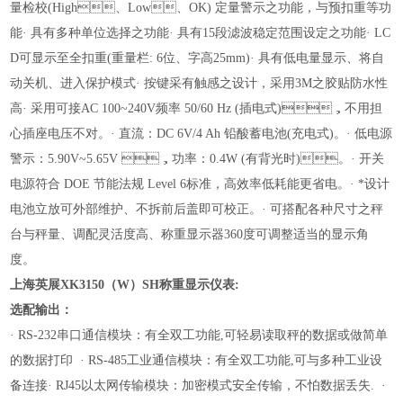
量检校(High、Low、OK) 定量警示之功能，与预扣重等功
能
· 具有多种单位选择之功能
· 具有15段滤波稳定范围设定之功能
· LC
D可显示至全扣重(重量栏: 6位、字高25mm)
· 具有低电量显示、将自
动关机、进入保护模式
· 按键采有触感之设计，采用3M之胶贴防水性
高
· 采用可接AC 100~240V频率 50/60 Hz (插电式)，不用担
心插座
电压不对。
· 直流：DC 6V/4 Ah 铅酸蓄电池(充电式)。
· 低电源
警示：5.90V~5.65V ，功率：0.4W (有背光时)。
· 开关
电源符合 DOE 节能法规 Level 6标准，高效率低耗能更省电。
· *设计
电池立放可外部维护、不拆前后盖即可校正。
· 可搭配各种尺寸之秤
台与秤量、调配灵活度高、称重显示器360度可调整适当的显示角
度。
上海英展XK3150（W）SH称重显示仪表
:
选配输出：
· RS-232串口通信模块：有全双工功能,可轻易读取秤的数据或做简单
的数据打印
· RS-485工业通信模块：有全双工功能,可与多种工业设
备连接
· RJ45以太网传输模块：加密模式安全传输，不怕数据丢失.
·