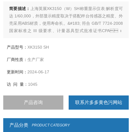
简要描述：
上海英展XK3150（W）SH称重显示仪表:解析度可
达 1/60,000，外部显示精度取决于搭配秤台传感器之精度、外
壳采用ABS材质，使用寿命长。&#183; 符合 GB/T 7724-2008
国家标准之 III 级要求、计量器具型式批准证书CPA：
2021F167-31&#183; 内建 MODBUS通讯协议,可独立完成简
易之系统，或连接 PLC 达成一复杂系统。&#183; 传感器激发
产品型号：
XK3150 SH
电源：DC5V 5%，120mA
厂商性质：
生产厂家
更新时间：
2024-06-17
访 问 量：
1045
产品咨询
联系片多多黄色污网站
产品分类
PRODUCT CATEGORY