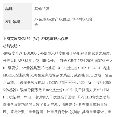
品牌
其他品牌
环保,食品/农产品,能源,电子/电池,综
应用领域
合
上海英展
XK
3150
（
W
）
SH
称重显示仪表
功能说明：
·解析度可达 1/60,000，外部显示精度取决于搭配秤台传感器之精度、
外壳采用ABS材质，使用寿命长。
· 符合 GB/T 7724-2008 国家标准之
III 级要求、计量器具型式批准证书CPA：2021F167-31
· 内建
MODBUS通讯协议,可独立完成简易之系统，或连接 PLC 达成一复杂
之系统。
· 传感器激发电源：DC5V 5%，120mA( 可接8个350
Ω传感器)
· 误差分配系数 P ind：±0.5
· 抗干扰能力(EMS+EM
I)：抗辐射、静电、电源输入干扰效高于国标
· 具
有
LED背光之功能、
选用含背光功能的大数字显示屏幕，清晰易读
· 具有重量或数量预
设、简易计数、重量暂留、计重及百分比之功能
· 具有重量累计，重