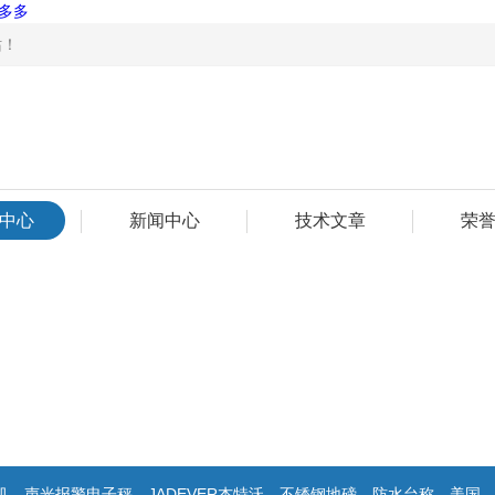
多多
！
中心
新闻中心
技术文章
荣
警电子秤，JADEVER杰特沃，不锈钢地磅，防水台称，美国双杰天平，报警电子称