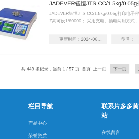
JADEVER钰恒JTS-CC/1.5kg/0.
JADEVER钰恒JTS-CC/1.5kg/0.05g打印电子秤
Z高可设1/60000； 采用充电、插电两用方式
扰； 具有20笔单重记忆功能； 具有自动平均
点校正及多点校正功能，确保精准度；
更新时间：
2024-06-16
型号：
共 449 条记录，当前 1 / 57 页 首页 上一页
下一页
栏目导航
联系片多多黄
站
产品中心
在线留言
荣誉资质