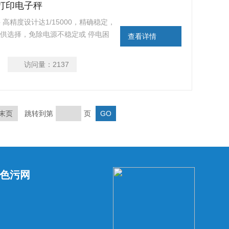
05g打印电子秤
 高精度设计达1/15000，精确稳定，
，供选择，免除电源不稳定或 停电困
查看详情
单重功能，确保计数准确度； 具有单
访问量：
2137
末页
跳转到第
页
色污网