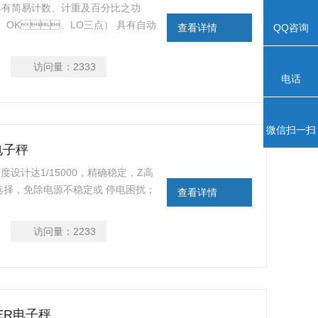
 具有简易计数、计重及百分比之功
：HI、OK、LO三点） 具有自动
查看详情
QQ咨询
稳定范围设定之功能。 大液晶6位
功能。 具有设计良好之运送保护点功
访问量：
2333
电话
微信扫一扫
存电子秤
设计达1/15000，精确稳定，Z高
，供选择，免除电源不稳定或 停电困扰；
查看详情
能，确保计数准确度； 具有单点校正
访问量：
2233
VER电子秤