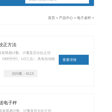
首页
>
产品中心
>
电子桌秤
>
展校正方法
有简易计数、计重及百分比之功
HI、OK、LO三点） 具有自动校
查看详情
围设定之功能。 大液晶6位
能。 具有设计良好之运送保护点功
访问量：
4113
牙传送电子秤
秤 具有简易计数、计重及百分比之功