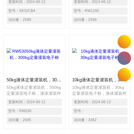
更新时间：
2024-06-12
更新时间：
2024-06-12
输入输出模块，另外可配RS
散装液体物料分装到各种容
－422或RS－485通讯模块及
型号：
XK31CB4
器、铁桶或塑料桶中，用於
型号：
RW1200
4～20mA或0～10V模拟量输
50L～300L桶自动定量灌装，
访问量：
2599
访问量：
2599
出模块。双显示器同时显示瞬
广泛应用于化工、粮食、农药
时重量和目标重量或实际配料
等与液体状物料相关的行业，
值等。
适用在涂料、油漆、油墨、胶
粘剂、固化剂、树脂、染料、
清洗剂、机油、甘油、润滑
油、食用油、香精、溶剂、助
剂、食品添加剂、农药及其他
危险性化学产品等产品中。
50kg液体定量灌装机，300kg定量灌装电子称
10kg液体定量灌装机，30kg定量灌装电子称
50kg液体定量灌装机，300kg
10kg液体定量灌装机，30kg
定量灌装电子称，液体灌装秤
定量灌装电子称，液体灌装秤
是以重量方式精确地将大量的
是以重量方式精确地将大量的
更新时间：
2024-06-12
更新时间：
2024-06-12
散装液体物料分装到各种容
散装液体物料分装到各种容
器、铁桶或塑料桶中，用於
型号：
RW530
器、铁桶或塑料桶中，用於1L
型号：
50L～300L桶自动定量灌装，
～30L桶自动定量灌装，广泛
访问量：
2695
访问量：
3362
广泛应用于化工、粮食、农药
应用于化工、粮食、农药等与
等与液体状物料相关的行业，
液体状物料相关的行业，适用