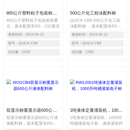
都合格，省去后道 工序中的
分选机
800公斤塑料粒子包装称荷重元
500公斤化工粉沫配料称
800公斤塑料粒子包装称荷重
QUICK-CB8 500公斤化工粉
元，基本配置有RS－232通讯
沫配料称 ，基本配置有RS－
口，打印口，继电器输入输出
232通讯口，打印口，继电器
更新时间：
2024-06-12
更新时间：
2024-06-12
模块，另外可配RS－422或
输入输出模块，另外可配RS
RS－485通讯模块及4～
型号：
QUICK-CB6
－422或RS－485通讯模块及
型号：
QUICK-CB8
20mA或0～10V模拟量输出模
4～20mA或0～10V模拟量输
访问量：
2426
访问量：
2350
块。双显示器同时显示瞬时重
出模块。双显示器同时显示瞬
量和目标重量或实际配料值
时重量和目标重量或实际配料
等。
值等。
双显示称重显示器600公斤液体配料称
1吨液体定量灌装机，1000升吨桶灌装电子称
双显示称重显示器600公斤液
1吨液体定量灌装机，1000升
体配料称，基本配置有RS－
吨桶灌装电子称，液体灌装秤
232通讯口，打印口，继电器
是以重量方式精确地将大量的