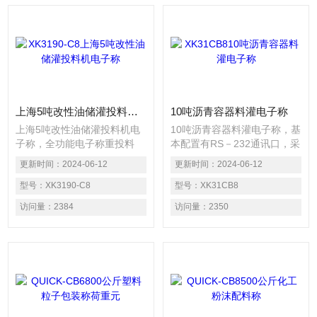
上海5吨改性油储灌投料机电子称
10吨沥青容器料灌电子称
上海5吨改性油储灌投料机电
10吨沥青容器料灌电子称，基
子称，全功能电子称重投料
本配置有RS－232通讯口，采
机，具有瞬间投料功能，抗车
用Z终称重法，可在触摸屏上
更新时间：
2024-06-12
更新时间：
2024-06-12
辙剂可在3-4秒内投放40公
清楚知道每一个称料重量，并
斤。全电脑控制，计量精度
型号：
XK3190-C8
即时判断有无超差，如超差报
型号：
XK31CB8
高， 能稳定。可投放多种物
警，并通过剔除装置自动把不
访问量：
2384
访问量：
2350
料，木质纤维、抗车辙剂、沥
合格产品剔除，以保证流水线
青改 剂、聚酯基本配置有RS
上每个产品都合格，省去后道
－232通讯口，采用Z终称重
工序中的分选机
法，可在触摸屏上清楚知道每
一个称料重量，并即时判断有
无超差，如超差报警，并通过
剔除装置自动把不合格产品剔
除，以保证流水线上每个产品