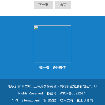
定些”或者相反“反应速度再快
定些”或者相反“反应速度再快
下一页
末页
些”的时候，无需中断测定即
些”的时候，无需中断测定即
可调整。有指示器显示调整状
可调整。有指示器显示调整状
态。
态。
扫一扫，关注微信
版权所有 © 2025 上海片多多黄色污网站实业发展有限公司 All
Rights Reserved
备案号：沪ICP备50922474
号-3
sitemap.xml
管理登陆
技术支持：
化工仪器网