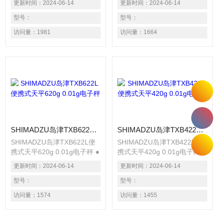
更新时间：
2024-06-14
更新时间：
2024-06-14
操作键从用键中独立出来。使
操作键从用键中独立出来。使
用十字键充分感受菜单操作的
型号：
用十字键充分感受菜单操作的
型号：
直感和便利。 ● 测定的Z佳设
直感和便利。 ● 测定的Z佳设
访问量：
1981
访问量：
1664
备，灵敏度的迅速设置 在测
备，灵敏度的迅速设置 在测
定过程中，想“显示再稍稍稳
定过程中，想“显示再稍稍稳
定些”或者相反“反应速度再快
定些”或者相反“反应速度再快
些”的时候，无需中断测定即
些”的时候，无需中断测定即
可调整。有指示器显示调整状
可调整。有指示器显示调整状
态。
态。
SHIMADZU岛津TXB622L便携式天平620g 0.01g电子秤
SHIMADZU岛津TXB422L便携式天平420g 0.01g电子秤
SHIMADZU岛津TXB622L便
SHIMADZU岛津TXB422L便
携式天平620g 0.01g电子秤 ●
携式天平420g 0.01g电子秤 ●
操作简单的键盘设计 的菜单
操作简单的键盘设计 的菜单
更新时间：
2024-06-14
更新时间：
2024-06-14
操作键从用键中独立出来。使
操作键从用键中独立出来。使
用十字键充分感受菜单操作的
型号：
用十字键充分感受菜单操作的
型号：
直感和便利。 ● 测定的Z佳设
直感和便利。 ● 测定的Z佳设
访问量：
1574
访问量：
1455
备，灵敏度的迅速设置 在测
备，灵敏度的迅速设置 在测
定过程中，想“显示再稍稍稳
定过程中，想“显示再稍稍稳