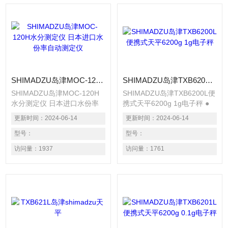
SHIMADZU岛津MOC-120H水分测定仪 日本进口水份率自动测定仪
SHIMADZU岛津TXB6200L便携式天平6200g 1g电子秤
SHIMADZU岛津MOC-120H
SHIMADZU岛津TXB6200L便
水分测定仪 日本进口水份率
携式天平6200g 1g电子秤 ●
自动测定仪 采用新型质量传
操作简单的键盘设计 的菜单
更新时间：
2024-06-14
更新时间：
2024-06-14
感器“Uni Bloc” 准确的水分率
操作键从用键中独立出来。使
自动测定 采用宽称量盘
型号：
用十字键充分感受菜单操作的
型号：
（130mm） 可薄而均匀地装
直感和便利。 ● 测定的Z佳设
访问量：
1937
访问量：
1761
载多量试样，快速进行精密的
备，灵敏度的迅速设置 在测
干燥偏差小的测定。 采用对
定过程中，想“显示再稍稍稳
广范围的试样都具有出色干燥
定些”或者相反“反应速度再快
率的中波红外线石英加热器
些”的时候，无需中断测定即
可达到理想的干燥状态，而且
可调整。有指示器显示调整状
使用寿命长（20.000~30.000
态。
小时）。