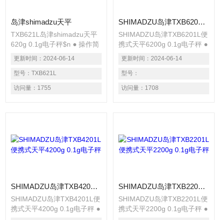
岛津shimadzu天平
SHIMADZU岛津TXB6201L便携式天平6200g 0.1g电子秤
TXB621L岛津shimadzu天平
SHIMADZU岛津TXB6201L便
620g 0.1g电子秤$n ● 操作简
携式天平6200g 0.1g电子秤 ●
单的键盘设计 $n的菜单操作
操作简单的键盘设计 的菜单
更新时间：
2024-06-14
更新时间：
2024-06-14
键从用键中独立出来。使用十
操作键从用键中独立出来。使
字键充分感受菜单操作的直感
型号：
TXB621L
用十字键充分感受菜单操作的
型号：
和便利。$n● 测定的Z佳设
直感和便利。 ● 测定的Z佳设
访问量：
1755
访问量：
1708
备，灵敏度的迅速设置 $n在
备，灵敏度的迅速设置 在测
测定过程中，想“显示再稍稍
定过程中，想“显示再稍稍稳
稳定些”或者相反“反应速度再
定些”或者相反“反应速度再快
快些”的时候，无需中断测定
些”的时候，无需中断测定即
即可调整。有指示器显示调整
可调整。有指示器显示调整状
状态。
态。
SHIMADZU岛津TXB4201L便携式天平4200g 0.1g电子秤
SHIMADZU岛津TXB2201L便携式天平2200g 0.1g电子秤
SHIMADZU岛津TXB4201L便
SHIMADZU岛津TXB2201L便
携式天平4200g 0.1g电子秤 ●
携式天平2200g 0.1g电子秤 ●
操作简单的键盘设计 的菜单
操作简单的键盘设计 的菜单