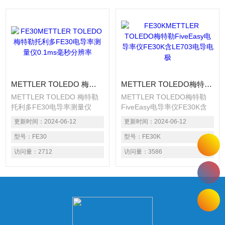
METTLER TOLEDO 梅特勒托利多FE30电导率测量仪0.1ms毫秒分辨率
METTLER TOLEDO梅特勒FiveEasy电导率仪FE30K含LE703电导电极
METTLER TOLEDO 梅特勒
METTLER TOLEDO梅特勒
托利多FE30电导率测量仪
FiveEasy电导率仪FE30K含
0.1ms毫秒分辨率、电导标准
LE703电导电极含FiveEasy
更新时间：
2024-06-12
更新时间：
2024-06-12
液等 一点校准（内置零
电导率仪主机，LE703电导电
点），仪器预置三种标准液、
型号：
FE30
极、电极支架、电导标准液等
型号：
FE30K
两个参比温度（20℃和
一点校准（内置零点），仪器
访问量：
2712
访问量：
3586
25℃）； ? 能测量两种指
预置三种标准液、两个参比温
标：电导率、TDS；
度（20℃和25℃）； ? 能测
自动/手动两种终点方式，对
量两种指标：电导率、
于不同样品可选择Z佳的终点
TDS； 自动/手动两种
方式；
终点方式，对于不同样品可选
择Z佳的终点方式；