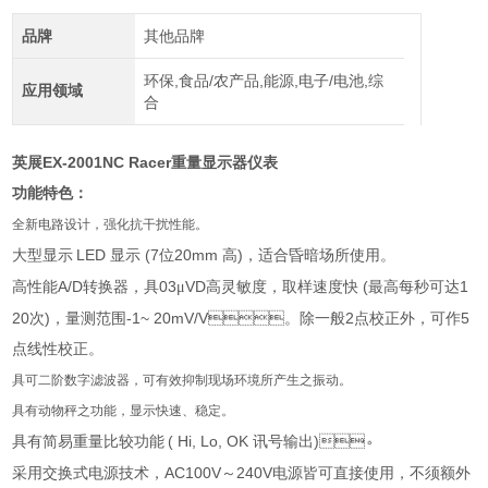
品牌
其他品牌
环保,食品/农产品,能源,电子/电池,综
应用领域
合
EX-2001NC Racer
英展
重量显示器仪表
功能特色：
全新电路设计，强化抗干扰性能。
LED
(7
20mm
)
大型显示
显示
位
高
，适合昏暗场所使用。
A/D
03
VD
(
1
高性能
转换器，具
μ
高灵敏度，取样速度快
最高每秒可达
20
)
-1~ 20mV/V
2
5
次
，量测范围
。除一般
点校正外，可作
点线性校正。
具可二阶数字滤波器，可有效抑制现场环境所产生之振动。
具有动物秤之功能，显示快速、稳定。
( Hi, Lo, OK
)
具有简易重量比较功能
讯号输出
。
AC100V
240V
采用交换式电源技术，
～
电源皆可直接使用，不须额外