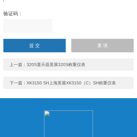
验证码：
请
输
入
计算结果（填写阿拉伯数
字），如：三加四=7
上一篇：
320S显示器英展320S称重仪表
下一篇：
XK3150 SH上海英展XK3150（C）SH称重仪表