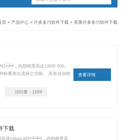
首页
>
产品中心
>
片多多污软件下载
> 英展片多多污软件下载
，内部精度高达1/600 000。
13种称重单位选择之功能。 具有自动校
查看详情
访问量：
1659
件下载
速24bits AD，内部精度高