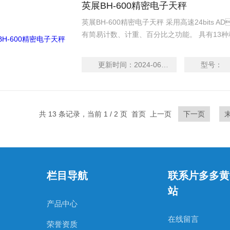
英展BH-600精密电子天秤
英展BH-600精密电子天秤 采用高速24bits AD
有简易计数、计重、百分比之功能。 具有1
正、零点追踪、双重过载保护等功能。 具
示清晰易读，具有LCD背光功能。
更新时间：
2024-06-13
型号：
共 13 条记录，当前 1 / 2 页 首页 上一页
下一页
栏目导航
联系片多多黄
站
产品中心
在线留言
荣誉资质