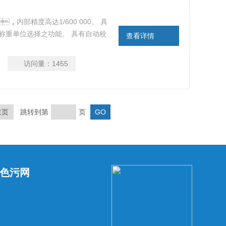
，内部精度高达1/600 000。 具
3种称重单位选择之功能。 具有自动校
查看详情
有温渡线性自动补偿之功能。 液晶LCD显
访问量：
1455
末页
跳转到第
页
色污网