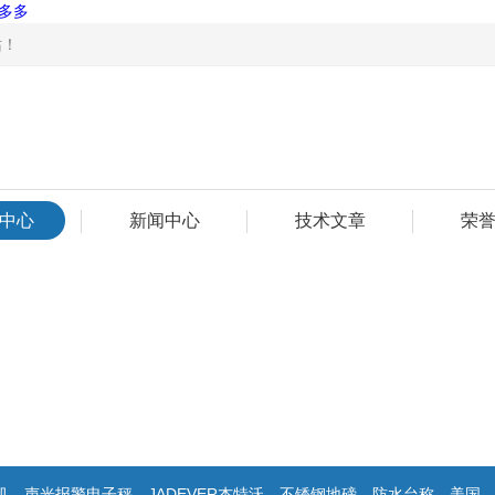
多多
！
中心
新闻中心
技术文章
荣
子秤，JADEVER杰特沃，不锈钢地磅，防水台称，美国双杰天平，报警电子称