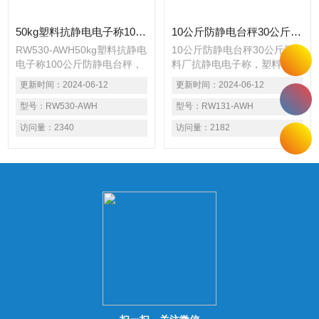
50kg塑料抗静电电子称100公斤防静电台秤
10公斤防静电台秤30公斤塑料厂抗静电电子称
RW530-AWH50kg塑料抗静电
10公斤防静电台秤30公斤塑
电子称100公斤防静电台秤，
料厂抗静电电子称，塑料都有
塑料都有优良的电绝缘性能，
优良的电绝缘性能，这是因为
更新时间：
2024-06-12
更新时间：
2024-06-12
这是因为它的分子链大多由共
它的分子链大多由共价健构
价健构成，既不能电离也难以
型号：
RW530-AWH
成，既不能电离也难以传递自
型号：
RW131-AWH
传递自由电子，因此一旦在摩
由电子，因此一旦在摩擦过程
访问量：
2340
访问量：
2182
擦过程中因电子得失而带电以
中因电子得失而带电以后根难
后根难通过传导而消失，这就
通过传导而消失，这就是塑料
是塑料容易带静电的原因。当
容易带静电的原因。当物体的
物体的表面电阻大于1013欧
表面电阻大于1013欧姆时就
姆时就无抗静电能力(塑料制
无抗静电能力(塑料制品大多
品大多在1015欧姆以上)，而
在1015欧姆以上)，而小于
小于1010欧姆时却有良好的
1010欧姆时却有良好的抗静
抗静电性能。
电性能。