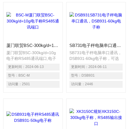
厦门联贸BSC-300kg/d=10g电子称RS485通讯端口
SB731电子秤电脑串口通讯，DSB931-60kg电子称
厦门联贸BSC-300kg/d=10g
SB731电子秤电脑串口通讯，
电子称RS485通讯端口,电子
DSB931-60kg电子称，可选
秤具备自动计数、数量设定、
配：RS-232电脑串口通讯接
更新时间：
2024-06-13
更新时间：
2024-06-11
扣重、记意等功能 背光显示.
口或RELAY继电器开关量信号
电子秤可配RS485通讯接口，
型号：
BSC-M
之功能，可外接电脑、打印机
型号：
DSB931
可外接计算机或打印机。
及三色声光报警灯。电子称具
访问量：
2501
访问量：
2446
有检校报警秤之功能。（可以
设定：上限、合格、下限三点