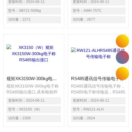
更新时间：
2024-06-11
更新时间：
2024-06-11
有背光功能。可外接三色报警
关量信号之功能，可外接电
灯或开关量信号之功能。（可
型号：
SB721-500kg
脑、打印机及三色声光报警
型号：
AWH-75TC
设定：上限、合格、下限三
灯。各类片多多污软件下载，
访问量：
2271
访问量：
2677
点）RS-232电脑串口通讯接
成人国产精品秘片多多，防爆
口或RELAY继电器开关量信号
电子秤，叉车称，称重仪表及
之功能，可外接电脑、打印机
各类衡器配件的加工制造及维
及三色声光报警灯。
修；
规矩XK3150W-300kg电子称RS485输出接口
RS485通讯信号传输电子称
规矩XK3150W-300kg电子称
RS485通讯信号传输电子称，
RS485输出接口,具有检校秤
RS485电子称传输远，RS485
之功能。（可以设定：上限、
通信磅称， RS485接口的Z大
更新时间：
2024-06-11
更新时间：
2024-06-11
合格、下限三点）RS-232电
传输距离标准值为4000英
脑串口通讯接口或RELAY继电
型号：
XK3150（W）
尺，实际上可达 3000米，另
型号：
RW121-ALH
器开关量信号之功能，可外接
外RS-232接口在总线上只允
访问量：
2309
访问量：
2624
电脑、打印机及三色声光报警
许连接1个收发器， 即单站能
灯。
力。而RS-485接口在总线上