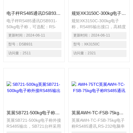
电子秤RS485通讯DSB931-50kg电子称
规矩XK3150C-300kg电子称，RS485输出接口
电子秤RS485通讯DSB931-
规矩XK3150C-300kg电子
50kg电子称，可选配：RS-
称，RS485输出接口，高精度
232电脑串口通讯接口或
A/D转换，可读性达
更新时间：
2024-06-11
更新时间：
2024-06-11
RELAY继电器开关量信号之功
1/30000；调用内码显示方
能，可外接电脑、打印机及三
型号：
DSB931
便，替代感量砝码观察及分析
型号：
XK3150C
色声光报警灯。电子称具有检
允差；磅台采用铝压铸一体成
访问量：
2511
访问量：
2321
校报警秤之功能。（可以设
型技术。*的结构设计,轻巧坚
定：上限、合格、下限三点
固,得到欧、美、日用户的喜
爱。具单重设定、采样、累
加、定数警示、单重自动修
正、预置扣重等功能
英展SB721-500kg电子称外接RS485输出
英展AWH-TC-FSB-75kg电子称RS485通讯
英展SB721-500kg电子称外接
英展AWH-TC-FSB-75kg电子
RS485输出，SB721台秤采用
称RS485通讯,RS-232电脑串
大液晶LCD显示清晰易读，具
口通讯接口或RELAY继电器开