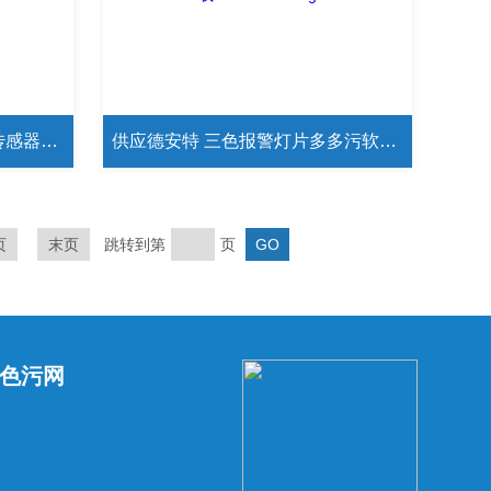
供应德安特 镀金陶瓷电容式传感器片多多污软件下载 ES10K
供应德安特 三色报警灯片多多污软件下载 ES6000/0.01g
页
末页
跳转到第
页
色污网