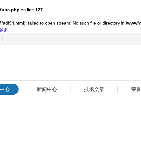
func.php
on line
127
adf94.html): failed to open stream: No such file or directory in
/www/
多多
站！
中心
新闻中心
技术文章
荣