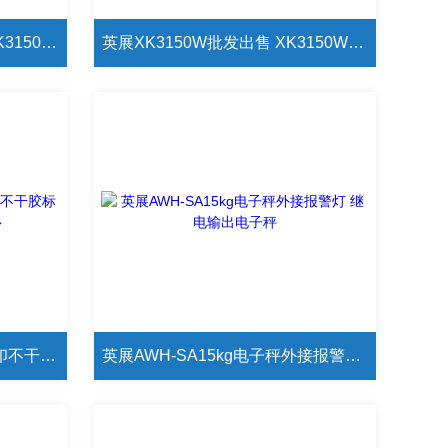
英展SCS-2T电子地磅 英展XK3150W-1T/100g台面可定制地磅
英展XK3150W批发出售 XK3150W-150kg选配多种功能电子秤
惠而邦XK3108-PC-150kg打印不干胶标签成人国产精品秘片多多
英展AWH-SA15kg电子秤外接报警灯 继电输出电子秤