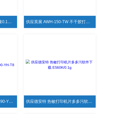
供应进口日本AND 与电脑连接0.1mg片多多成人网站 HR-150A
供应英展 AWH-150-TW 不干胶打印电子秤
供应耀华 全不锈钢仪表 XK3190-YH-T8
供应德安特 热敏打印机片多多污软件下载 ES60K/0.1g