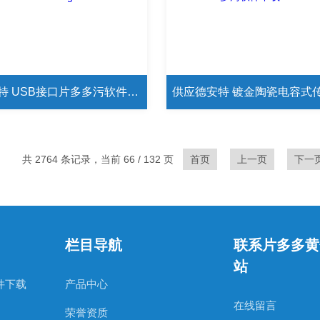
供应德安特 USB接口片多多污软件下载 ES15K/0.1g
共 2764 条记录，当前 66 / 132 页
首页
上一页
下一
栏目导航
联系片多多黄
站
件下载
产品中心
在线留言
荣誉资质