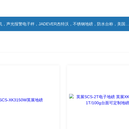
警电子秤，JADEVER杰特沃，不锈钢地磅，防水台称，美国双杰天平，报警电子称