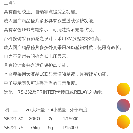
三点）
具有自动校正、自动零点追踪之功能。
成人国产精品秘片多多具有双重过载保护功能。
具有双色
LED
充电指示，可清楚指示充电状况。
台秤按键采有触感之设计，采用
3M
胶贴防水性高。
成人国产精品秘片多多外壳采用
ABS
塑钢材质，使用寿命长。
电力不足时有明确之低电压显示。
具有设计良好之运送保护点功能。
本台秤采用大液晶
LCD
显示清晰易读，具有背光功能。
电子显示表头可调整适当的显示角度。
选配：
RS-232
及
PRINTER
卡接口或
RELAY
之功能。
机 型 zui大秤量 zui小感量 外部精度
SB721
-30 30KG 2g 1/15000
SB721-
75 75kg 5g 1/15000