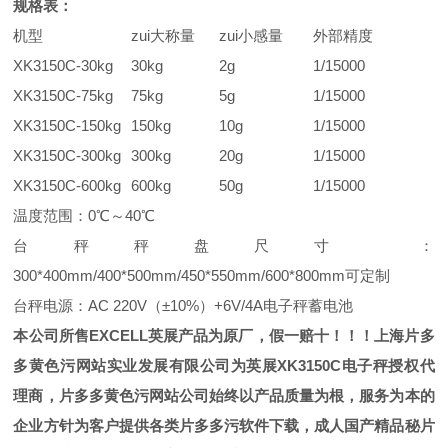
规格表：
机型
zui大称量
zui小感量
外部精度
XK3150C-30kg
30kg
2g
1/15000
XK3150C-75kg
75kg
5g
1/15000
XK3150C-150kg
150kg
10g
1/15000
XK3150C-300kg
300kg
20g
1/15000
XK3150C-600kg
600kg
50g
1/15000
温度范围：
0
℃
～
40
℃
台秤秤盘尺寸：
300*400mm/400*500mm/450*550mm/600*800mm
可定制
台秤电源：
AC 220V
（
±10%
）
+6V/4A
电子秤蓄电池
本公司所售
EXCELL
英展产品为原厂，假一赔十！！！上海片多
多黄色污网站实业发展有限公司为英展
XK3150C
电子秤授权代
理商，片多多黄色污网站公司始终以产品质量为根，服务为本的
企业方针为客户提供各类片多多污软件下载，成人国产精品秘片