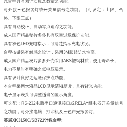
此台秤具有累计次数及数量之功能。
可外接三色报警灯或开关量信号之功能。（可设定：上限、合
格、下限三点）
具有自动校正、自动零点追踪之功能。
成人国产精品秘片多多具有双重过载保护功能。
具有双色
LED
充电指示，可清楚指示充电状况。
台秤按键采有触感之设计，采用
3M
胶贴防水性高。
成人国产精品秘片多多外壳采用
ABS
塑钢材质，使用寿命长。
电力不足时有明确之低电压显示。
具有设计良好之运送保护点功能。
本台秤采用大液晶
LCD
显示清晰易读，具有背光功能。
电子显示表头可调整适当的显示角度。
可选配：
RS-232
电脑串口通讯接口或
RELAY
继电器开关量信号
之功能，可外接电脑、打印机及三色声光报警灯。
英展
XK3150C/SB721
计数台秤
: