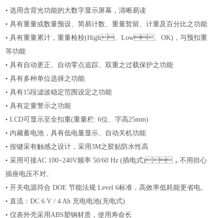
•
选用含背光功能的大数字显示屏幕，清晰易读
•
具有重量或数量预设、简易计数、重量暂留、计重及百分比之功能
•
具有重量累计，重量检校
(High、Low、OK)，与预扣重
等功能
•
具有自动更正、自动零点追踪、双重之过载保护之功能
•
具有多种单位选择之功能
•
具有
15段滤波稳定范围设定之功能
•
具有定量警示之功能
•
LCD可显示至全扣重(重量栏: 6位、字高25mm)
•
内藏蓄电池，具有低电量显示、自动关机功能
•
按键采有触感之设计，采用
3M之胶贴防水性高
•
采用可接
AC 100~240V频率 50/60 Hz (插电式)，不用担心
插座电压不对。
•
开关电源符合
DOE 节能法规 Level 6标准，高效率低耗能更省电。
•
直流：
DC 6 V / 4 Ah 充电电池(充电式)
•
仪表外壳采用
ABS塑钢材质，使用寿命长