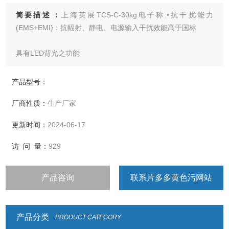
简要描述：
上海英展TCS-C-30kg电子称:•抗干扰能力
(EMS+EMI)：抗幅射、静电、电源输入干扰效能高于国标
具有LED背光之功能
• 选用含背光功能的大数字显示屏幕，清晰易读
产品型号：
厂商性质：
生产厂家
• 具有重量或数量预设、简易计数、重量暂留、计重及百分比
之功能
更新时间：
2024-06-17
• 具有重量累计，重量检校(High、Low、
访 问 量：
929
OK)，与预扣重等功能
产品咨询
联系片多多黄色污网站
• 具有自动更正、自动零点追踪、双重之过载保护之功能
• 具有多种单位选择
产品分类
PRODUCT CATEGORY