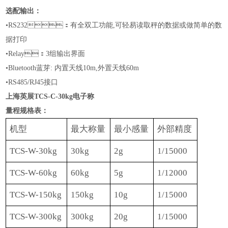
选配输出：
•RS232：有全双工功能,可轻易读取秤的数据或做简单的数
据打印
•
Relay：3组输出界面
•
Bluetooth蓝芽: 内置天线10m,外置天线60m
•RS
485
/
RJ45
接口
上海英展TCS-C-30kg电子称
量程规格表：
机型
最大称量
最小感量
外部精度
TCS-W-30kg
30kg
2g
1/15000
TCS-W-60kg
60
kg
5g
1/1
2
000
TCS-W-150kg
150kg
10g
1/15000
TCS-W-300kg
300kg
20g
1/15000