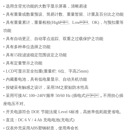
•
选用含背光功能的大数字显示屏幕，清晰易读
•
具有重量或数量预设、简易计数、重量暂留、计重及百分比之功能
•
具有重量累计，重量检校
(High、Low、OK)，与预扣重等
功能
•
具有自动更正、自动零点追踪、双重之过载保护之功能
•
具有多种单位选择之功能
•
具有
15段滤波稳定范围设定之功能
•
具有定量警示之功能
•
LCD可显示至全扣重(重量栏: 6位、字高25mm)
•
内藏蓄电池，具有低电量显示、自动关机功能
•
按键采有触感之设计，采用
3M之胶贴防水性高
•
采用可接
AC 100~240V频率 50/60 Hz (插电式)，不用担心插
座电压不对。
•
开关电源符合
DOE 节能法规 Level 6标准，高效率低耗能更省电。
•
直流：
DC 6 V / 4 Ah 充电电池(充电式)
•
仪表外壳采用
ABS塑钢材质，使用寿命长