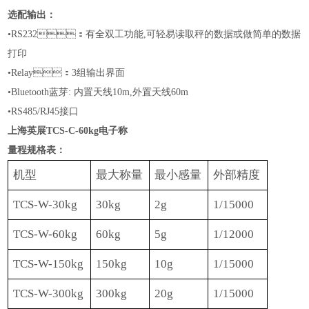
选配输出：
•RS232：有全双工功能,可轻易读取秤的数据或做简单的数据
打印
•
Relay：3组输出界面
•
Bluetooth蓝芽: 内置天线10m,外置天线60m
•RS
485
/
RJ45
接口
上海英展TCS-C-60kg电子称
量程规格表：
机型
最大称量
最小感量
外部精度
TCS-W-30kg
30kg
2g
1/15000
TCS-W-60kg
60
kg
5g
1/1
2
000
TCS-W-150kg
150kg
10g
1/15000
TCS-W-300kg
300kg
20g
1/15000