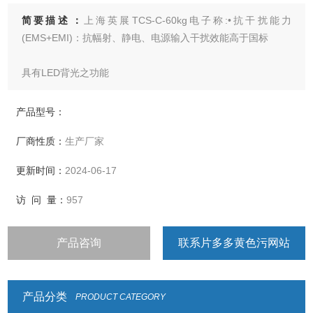
简要描述：
上海英展TCS-C-60kg电子称:•抗干扰能力
(EMS+EMI)：抗幅射、静电、电源输入干扰效能高于国标
具有LED背光之功能
• 选用含背光功能的大数字显示屏幕，清晰易读
产品型号：
厂商性质：
生产厂家
• 具有重量或数量预设、简易计数、重量暂留、计重及百分比
之功能
更新时间：
2024-06-17
• 具有重量累计，重量检校(High、Low、
访 问 量：
957
OK)，与预扣重等功能
产品咨询
联系片多多黄色污网站
• 具有自动更正、自动零点追踪、双重之过载保护之功能
• 具有多种单位选择
产品分类
PRODUCT CATEGORY