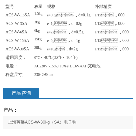
型号
称量
规格
外部精度
1.5kg
ACS
W
SA
，
d=0.1g
，
000
-
-1.5
e=0.5g
1/15
3kg
ACS
W
SA
，
d=02g
，
000
-
-3
e=1g
1/15
6kg
ACS
W
SA
，
d=0.5g
，
000
-
-6
e=2g
1/15
15kg
ACS
W
SA
，
d=1g
，
000
-
-15
e=5g
1/15
30kg
ACS
W
SA
，
d=2g
，
000
-
-30
e=10g
1/15
适用温度：
～
40℃(32℉
～
104℉)
0℃
电源：
充电池
AC220V(-15%,+10%)+DC6V/4AH
秤盘尺寸
9
;
230×2
0mm
产品咨询
产品：