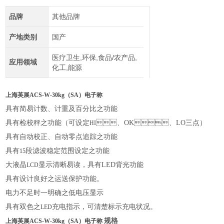
品牌
其他品牌
产地类别
国产
医疗卫生,环保,食品/农产品,
应用领域
化工,能源
上海英展ACS-W-30kg（SA）电子称
具有简易计数、计重及百分比之功能
具有检校秤之功能（可设定
、
OK
、
LO
三点）
HI
具有自动校正、自动零点追踪之功能
具有
段滤波稳定范围设定之功能
15
大液晶
显示清晰易读，具有
LED
背光功能
LCD
具有设计良好之运送保护功能。
电力不足时一明确之低电压显示
具有双色之
充电指示，可清楚标示充电状况。
LED
规格
上海英展ACS-W-30kg（SA）电子称